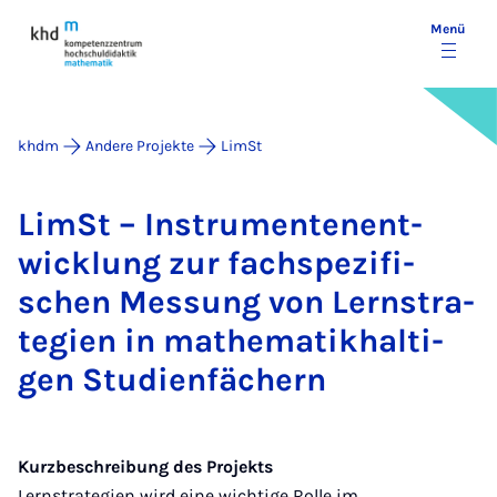
Menü
khdm
Andere Projekte
LimSt
LimSt – In­stru­men­ten­ent­
wick­lung zur fach­s­pe­zi­fi­
schen Mes­sung von Lern­stra­
te­gi­en in ma­the­ma­tik­hal­ti­
gen Stu­di­en­fä­chern
Kurzbeschreibung des Projekts
Lernstrategien wird eine wichtige Rolle im