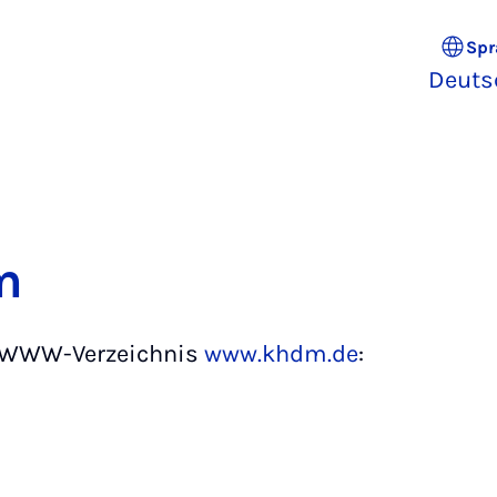
Spr
Deuts
m
s WWW-Verzeichnis
www.khdm.de
: