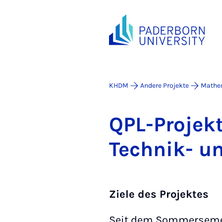
KHDM
Andere Projekte
Mathem
QPL-Pro­jek
Tech­nik- u
Ziele des Projektes
Seit dem Sommersemes