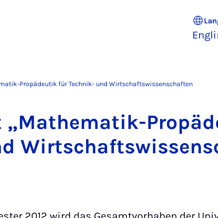
Lan
Engl
atik-Propädeutik für Technik- und Wirtschaftswissenschaften
t „Mathem­atik-Propäde
nd Wirtschaft­swis­sen
ter 2012 wird das Gesamtvorhaben der Unive