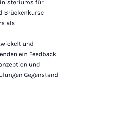
inisteriums für
d Brückenkurse
s als
twickelt und
renden ein Feedback
Konzeption und
hulungen Gegenstand