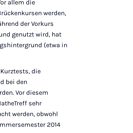
or allem die
Brückenkursen werden,
ährend der Vorkurs
nd genutzt wird, hat
gshintergrund (etwa in
Kurztests, die
nd bei den
rden. Vor diesem
MatheTreff sehr
ucht werden, obwohl
Sommersemester 2014