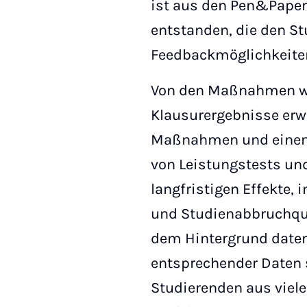
ist aus den Pen&Paper 
entstanden, die den S
Feedbackmöglichkeiten
Von den Maßnahmen wer
Klausurergebnisse erwa
Maßnahmen und einen T
von Leistungstests und
langfristigen Effekte,
und Studienabbruchquo
dem Hintergrund daten
entsprechender Daten 
Studierenden aus viel