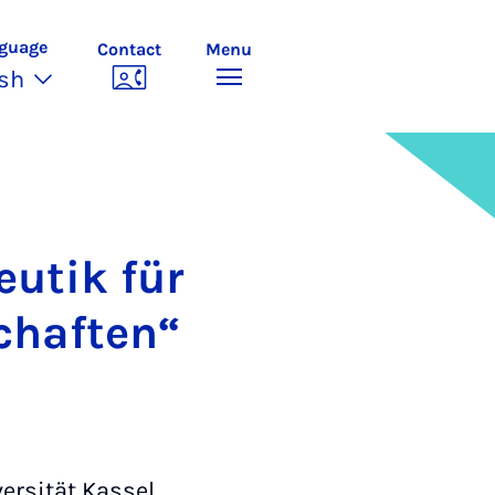
guage
Contact
Menu
ish
ut­ik für
schaften“
rsität Kassel